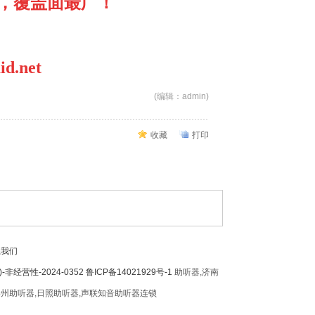
，覆盖面最广！
id.net
(编辑：admin)
收藏
打印
系我们
营性-2024-0352 鲁ICP备14021929号-1
助听器,济南
滨州助听器,日照助听器,声联知音助听器连锁