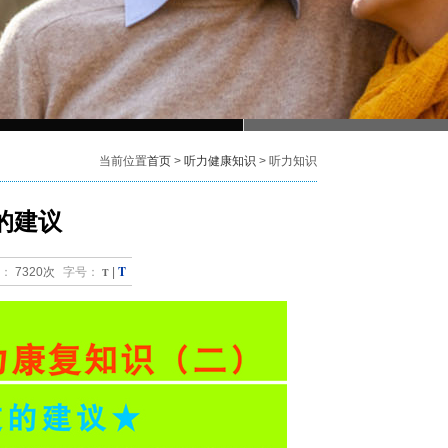
当前位置
首页
>
听力健康知识
> 听力知识
的建议
T
：
7320次
字号：
T
|