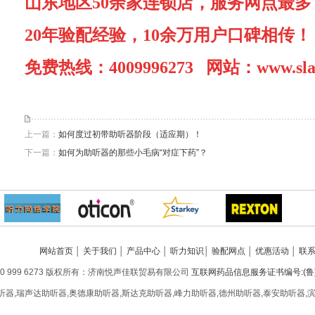
山东地区5
0
余家连锁店，服务网点最多
20年验配经验，10余万用户口碑相传！
免费热线：
4009996273 网站：
www.sla
上一篇：
如何度过初带助听器阶段（适应期）！
下一篇：
如何为助听器的那些小毛病“对症下药”？
网站首页
│
关于我们
│
产品中心
│
听力知识
│
验配网点
│
优惠活动
│
联
0 999 6273 版权所有：济南悦声佳联贸易有限公司
互联网药品信息服务证书编号:(鲁)-非经
听器,瑞声达助听器,奥德康助听器,斯达克助听器,峰力助听器,德州助听器,泰安助听器,