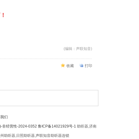
商！
(编辑：声联知音)
收藏
打印
系我们
营性-2024-0352 鲁ICP备14021929号-1
助听器,济南
滨州助听器,日照助听器,声联知音助听器连锁