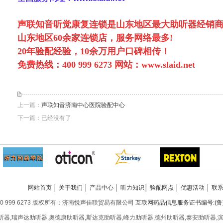
声联知音听觉康复连锁是山东地区最大助听器经销
山东地区6
0
余家连锁店，服务网络最多!
20年验配经验，10余万用户口碑相传！
免费热线：
400 999 6273
网站：
www.slaid.net
上一篇：
声联知音济南中心医院验配中心
下一篇：已经没有了
网站首页
│
关于我们
│
产品中心
│
听力知识
│
验配网点
│
优惠活动
│
联
0 999 6273 版权所有：济南悦声佳联贸易有限公司
互联网药品信息服务证书编号:(鲁)-非经
听器,瑞声达助听器,奥德康助听器,斯达克助听器,峰力助听器,德州助听器,泰安助听器,