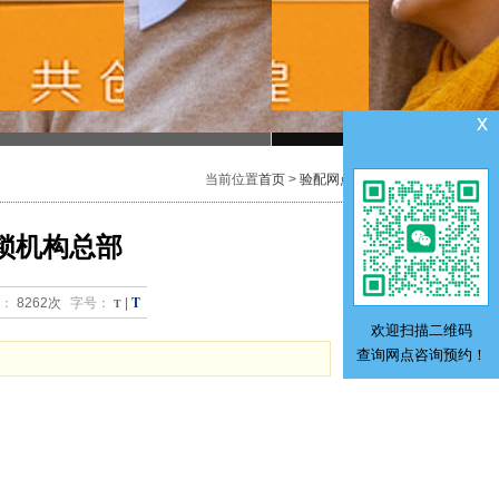
x
当前位置
首页
>
验配网点
锁机构总部
T
：
8262次
字号：
T
|
欢迎扫描二维码
查询网点咨询预约！